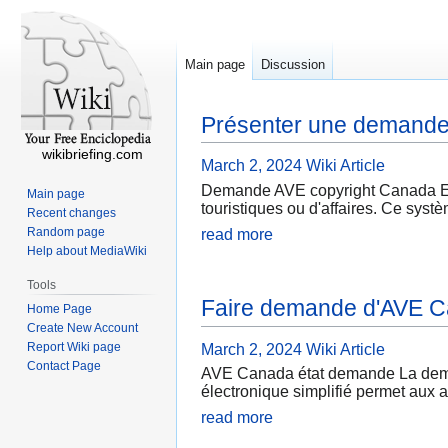
Main page
Discussion
Présenter une demand
wikibriefing.com
March 2, 2024
Wiki Article
Demande AVE copyright Canada Eff
Main page
touristiques ou d'affaires. Ce syst
Recent changes
Random page
read more
Help about MediaWiki
Tools
Faire demande d'AVE 
Home Page
Create New Account
Report Wiki page
March 2, 2024
Wiki Article
Contact Page
AVE Canada état demande La deman
électronique simplifié permet aux a
read more